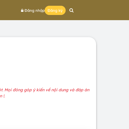
Đăng nhập
Đăng ký
sót. Mọi đóng góp ý kiến về nội dung và đáp án
 !.