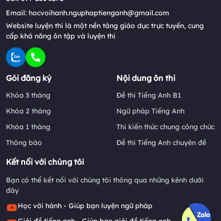
Email: hocvoihanh.nguphaptienganh@gmail.com
Website luyện thi là một nền tảng giáo dục trực tuyến, cung
cấp khả năng ôn tập và luyện thi
Gói đăng ký
Nội dung ôn thi
Khóa 3 tháng
Đề thi Tiếng Anh B1
Khóa 2 tháng
Ngữ pháp Tiếng Anh
Khóa 1 tháng
Thi kiến thức chung công chức
Thông báo
Đề thi Tiếng Anh chuyên đề
Kết nối với chúng tôi
Bạn có thể kết nối với chúng tôi thông qua những kênh dưới
đây
Học với hành - Giúp bạn luyện ngữ pháp
Giải đề tiếng anh - Giúp bạn giải đề tiếng anh